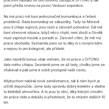
pracovní nabídku od obchodního zástupce DITONU a tak
jsem přešla rovnou na pozici Vedoucí expedice.
Na mé práci mě baví jednoznačně komunikace a řešení
problémů. Ráda komunikuji se zákazníky. Tady na Moravě
jsou ti chlapi suproví, jsou rázní a zároveň pohodoví. Dál mě
baví stresové situace, když něco chybí, není zboží a člověk
musí zapnout mozek a poradit si. Zároveň cítím, že mě má
práce obohatila. Seznámila jsem se tu díky ní s novými lidmi
a nejsou to jen kolegové, ale přátelé.
Jako největší bonus však vnímám, že mi práce v DITONU
dala mého chlapa. Seznámili jsme se až tady, chvilku jsme se
oťukávali a pak jsme k sobě postupně našli cestu.
Kdybychom nabírali nové zaměstnance, tak k nám bych je
určitě doporučila. Jsme tady opravdu dobrý kolektiv a vládne
tu klidnější atmosféra. A to jsou ty věci, díky kterým chodím
do práce ráda a dokážu si představit, že tu strávím dalších 10
let.