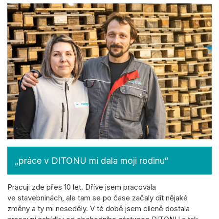
„práce v DITONU mi dala moji rodinu“
Pracuji zde přes 10 let. Dříve jsem pracovala
ve stavebninách, ale tam se po čase začaly dít nějaké
změny a ty mi neseděly. V té době jsem cíleně dostala