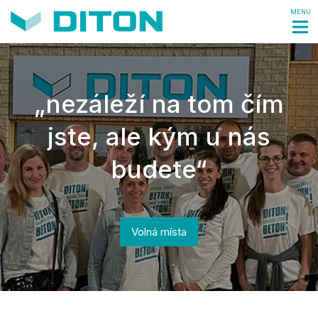
MENU
„nezáleží na tom čím
jste, ale kým u nás
budete“
Volná místa