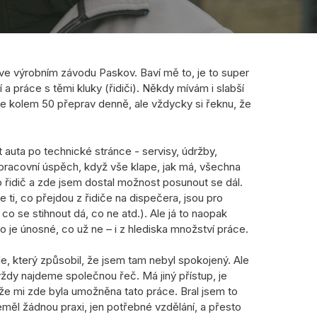
ve výrobním závodu Paskov. Baví mě to, je to super
a práce s těmi kluky (řidiči). Někdy mívám i slabší
me kolem 50 přeprav denně, ale vždycky si řeknu, že
 auta po technické stránce - servisy, údržby,
ý pracovní úspěch, když vše klape, jak má, všechna
ko řidič a zde jsem dostal možnost posunout se dál.
 ti, co přejdou z řidiče na dispečera, jsou pro
 co se stihnout dá, co ne atd.). Ale já to naopak
 je únosné, co už ne – i z hlediska množství práce.
e, který způsobil, že jsem tam nebyl spokojený. Ale
vždy najdeme společnou řeč. Má jiný přístup, je
ože mi zde byla umožněna tato práce. Bral jsem to
neměl žádnou praxi, jen potřebné vzdělání, a přesto