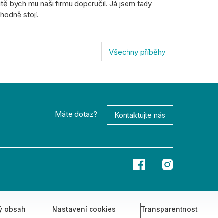
itě bych mu naši firmu doporučil. Já jsem tady
zhodně stojí.
Všechny příběhy
Máte dotaz?
Kontaktujte nás
ý obsah
Nastavení cookies
Transparentnost