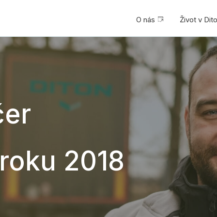
O nás
Život v Dit
čer
roku 2018