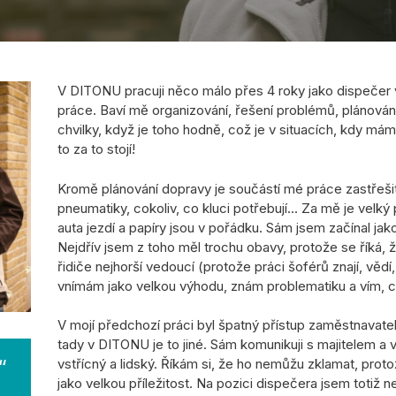
V DITONU pracuji něco málo přes 4 roky jako dispečer 
práce. Baví mě organizování, řešení problémů, plánování 
chvilky, když je toho hodně, což je v situacích, kdy má
to za to stojí!
Kromě plánování dopravy je součástí mé práce zastřešit
pneumatiky, cokoliv, co kluci potřebují... Za mě je velk
auta jezdí a papíry jsou v pořádku. Sám jsem začínal ja
Nejdřív jsem z toho měl trochu obavy, protože se říká, že
řidiče nejhorší vedoucí (protože práci šoférů znají, vědí,
vnímám jako velkou výhodu, znám problematiku a vím, co
V mojí předchozí práci byl špatný přístup zaměstnavatel
tady v DITONU je to jiné. Sám komunikuji s majitelem a 
“
vstřícný a lidský. Říkám si, že ho nemůžu zklamat, prot
jako velkou příležitost. Na pozici dispečera jsem totiž 